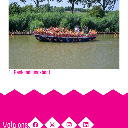
1. Aankondigingsboot
2
Volg ons: