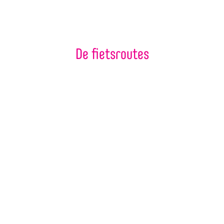
De fietsroutes
KASSENROUTE 1
Met deze fietsroute kom je langs 10
tuinbouwbedrijven. Onderweg kom je de
mooiste bloemen, hete pepers en zeer
smaakvolle groentes tegen. Deze route is
36,5km lang.