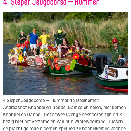
4. Sleper Jeugdcorso – Hummer
4 Sleper Jeugdcorso – Hummer 4a Deelnemer:
Andreashof Knabbel en Babbel Dames en heren, hier komen
Knabbel en Babbel! Deze twee ijverige eekhoorns zijn druk
bezig met het verzamelen van hun wintervoorraad. Tussen
de prachtige rode bloemen speuren ze naar eikeltjes voor de