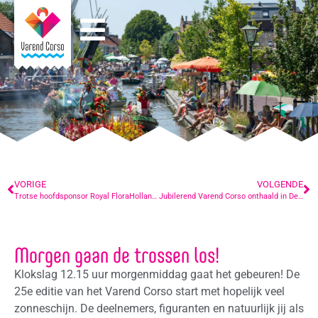
VORIGE
VOLGENDE
Trotse hoofdsponsor Royal FloraHolland geniet van kleurrijk spektakel
Jubilerend Varend Corso onthaald in De Lier
Morgen gaan de trossen los!
Klokslag 12.15 uur morgenmiddag gaat het gebeuren! De
25e editie van het Varend Corso start met hopelijk veel
zonneschijn. De deelnemers, figuranten en natuurlijk jij als