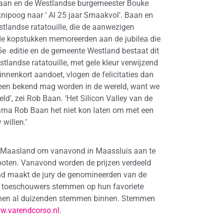
Baan en de Westlandse burgemeester Bouke
ipoog naar ‘ Al 25 jaar Smaakvol’. Baan en
tlandse ratatouille, die de aanwezigen
de kopstukken memoreerden aan de jubilea die
5e
editie en de gemeente Westland bestaat dit
stlandse ratatouille, met gele kleur verwijzend
nenkort aandoet, vlogen de felicitaties dan
meen bekend mag worden in de wereld, want we
ld’, zei Rob Baan. ‘Het Silicon Valley van de
rna Rob Baan het niet kon laten om met een
willen.’
n Maasland om vanavond in Maassluis aan te
 boten. Vanavond worden de prijzen verdeeld
d maakt de jury de genomineerden van de
en toeschouwers stemmen op hun favoriete
wamen al duizenden stemmen binnen. Stemmen
w.varendcorso.nl
.