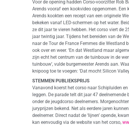
Voor de opening hadden Corso-voorzitter Rob 
Arends vooraf een kookvideo opgenomen. Een kn
Arends kookten een recept van een originele Wes
bekeken vanaf LED-schermen op het water. Bei
ze dit jaar te vieren hebben. Het corso viert de 2
jaar twintig jaar. Tijdens het bereiden van de We
naar de Tour de France Femmes die Westland bin
ook over en weer. ‘En dat Westland maar alge
zijn echt het centrum van de tuinbouw in de were
tuinbouw’, vulde burgemeester Arends aan. Waa
knipoog toe te voegen: ‘Dat mocht Silicon Valley 
STEMMEN PUBLIEKSPRIJS
Vanavond koerst het corso naar Schipluiden e
leggen. De parade telt dit jaar 47 deelnemende
onder de jeugdcorso deelnemers. Morgenochten
juryprijzen bekend. Net als eerdere jaren kunn
deelnemer. Direct nadat de ‘lijnen’ opende, k
kan eenvoudig via de website van het corso,
ww