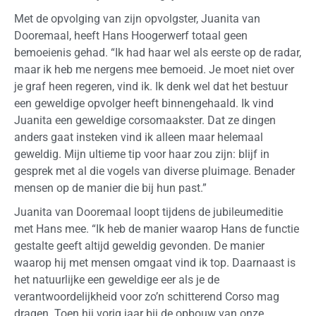
Met de opvolging van zijn opvolgster, Juanita van
Dooremaal, heeft Hans Hoogerwerf totaal geen
bemoeienis gehad. “Ik had haar wel als eerste op de radar,
maar ik heb me nergens mee bemoeid. Je moet niet over
je graf heen regeren, vind ik. Ik denk wel dat het bestuur
een geweldige opvolger heeft binnengehaald. Ik vind
Juanita een geweldige corsomaakster. Dat ze dingen
anders gaat insteken vind ik alleen maar helemaal
geweldig. Mijn ultieme tip voor haar zou zijn: blijf in
gesprek met al die vogels van diverse pluimage. Benader
mensen op de manier die bij hun past.”
Juanita van Dooremaal loopt tijdens de jubileumeditie
met Hans mee. “Ik heb de manier waarop Hans de functie
gestalte geeft altijd geweldig gevonden. De manier
waarop hij met mensen omgaat vind ik top. Daarnaast is
het natuurlijke een geweldige eer als je de
verantwoordelijkheid voor zo’n schitterend Corso mag
dragen. Toen hij vorig jaar bij de opbouw van onze