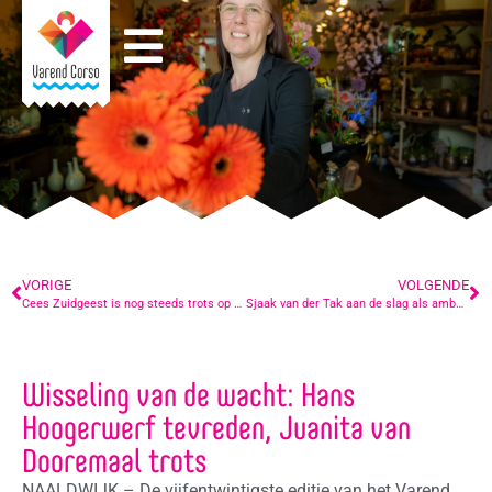
VORIGE
VOLGENDE
Cees Zuidgeest is nog steeds trots op zijn geesteskind
Sjaak van der Tak aan de slag als ambassadeur voor Varend Corso: “Ik ga zeker 40 bedrijven bellen”
Wisseling van de wacht: Hans
Hoogerwerf tevreden, Juanita van
Dooremaal trots
NAALDWIJK – De vijfentwintigste editie van het Varend