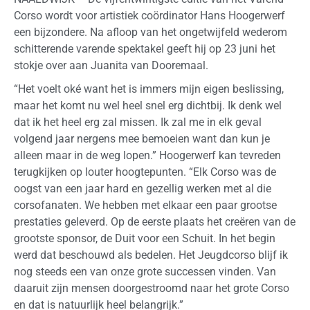
Corso wordt voor artistiek coördinator Hans Hoogerwerf
een bijzondere. Na afloop van het ongetwijfeld wederom
schitterende varende spektakel geeft hij op 23 juni het
stokje over aan Juanita van Dooremaal.
“Het voelt oké want het is immers mijn eigen beslissing,
maar het komt nu wel heel snel erg dichtbij. Ik denk wel
dat ik het heel erg zal missen. Ik zal me in elk geval
volgend jaar nergens mee bemoeien want dan kun je
alleen maar in de weg lopen.” Hoogerwerf kan tevreden
terugkijken op louter hoogtepunten. “Elk Corso was de
oogst van een jaar hard en gezellig werken met al die
corsofanaten. We hebben met elkaar een paar grootse
prestaties geleverd. Op de eerste plaats het creëren van de
grootste sponsor, de Duit voor een Schuit. In het begin
werd dat beschouwd als bedelen. Het Jeugdcorso blijf ik
nog steeds een van onze grote successen vinden. Van
daaruit zijn mensen doorgestroomd naar het grote Corso
en dat is natuurlijk heel belangrijk.”