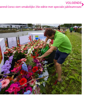
VOLGENDE
arend Corso viert smakelijke 25e editie met speciale jubileumroute