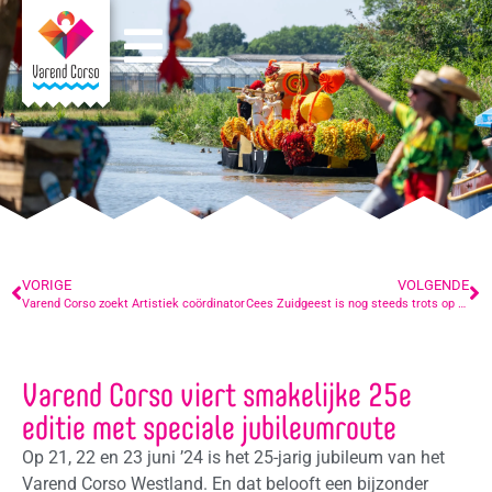
VORIGE
VOLGENDE
Varend Corso zoekt Artistiek coördinator
Cees Zuidgeest is nog steeds trots op zijn geesteskind
Varend Corso viert smakelijke 25e
editie met speciale jubileumroute
Op 21, 22 en 23 juni ’24 is het 25-jarig jubileum van het
Varend Corso Westland. En dat belooft een bijzonder