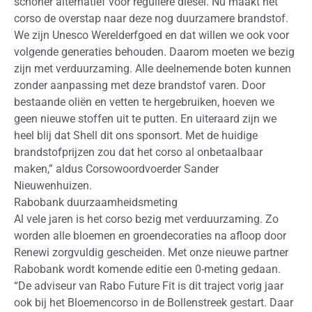
schoner alternatief voor reguliere diesel. Nu maakt het
corso de overstap naar deze nog duurzamere brandstof.
We zijn Unesco Werelderfgoed en dat willen we ook voor
volgende generaties behouden. Daarom moeten we bezig
zijn met verduurzaming. Alle deelnemende boten kunnen
zonder aanpassing met deze brandstof varen. Door
bestaande oliën en vetten te hergebruiken, hoeven we
geen nieuwe stoffen uit te putten. En uiteraard zijn we
heel blij dat Shell dit ons sponsort. Met de huidige
brandstofprijzen zou dat het corso al onbetaalbaar
maken,” aldus Corsowoordvoerder Sander
Nieuwenhuizen.
Rabobank duurzaamheidsmeting
Al vele jaren is het corso bezig met verduurzaming. Zo
worden alle bloemen en groendecoraties na afloop door
Renewi zorgvuldig gescheiden. Met onze nieuwe partner
Rabobank wordt komende editie een 0-meting gedaan.
“De adviseur van Rabo Future Fit is dit traject vorig jaar
ook bij het Bloemencorso in de Bollenstreek gestart. Daar