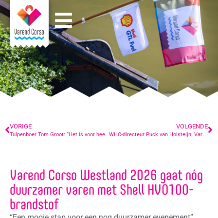
VORIGE
VOLGENDE
Tulpenboer Tom Groot: “Het is voor heel Nederland bijzonder een kijkje te nemen in die prachtige wereld die glastuinbouw heet”
WHC-directeur Puck van Holsteijn: Varend Corso en World Horti Center vinden elkaar in trots op de tuinbouw
Varend Corso Westland 2026 gaat nóg
duurzamer varen met Shell HVO100-
brandstof
“Een mooie stap voor een nog duurzamer evenement”