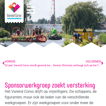
VORIGE
VOLGENDE
20 jaar Varend Corso wordt gevierd met 1 speciale song, 450.000 bloemen, 120.000 planten en 80.000 stuks groente en fruit
Dennie Christian verheugt zich op het feest dat Corso heet
Sponsorwerkgroep zoekt versterking
Het Varend Corso drijft op vrijwilligers. De schippers, de
figuranten, maar ook de leden van de verschillende
werkgroepen. Er zijn werkgroepen voor onder meer de