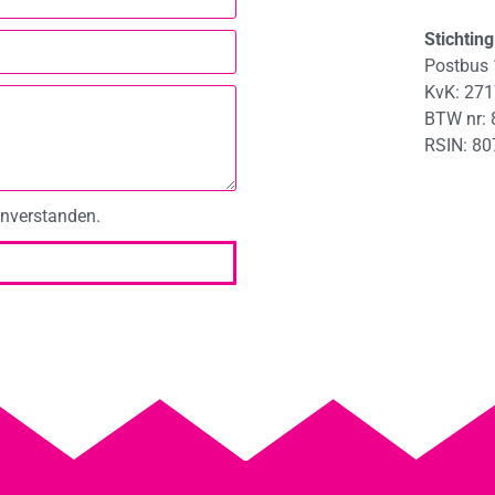
Stichtin
Postbus 
KvK: 27
BTW nr: 
RSIN
: 8
nverstanden.